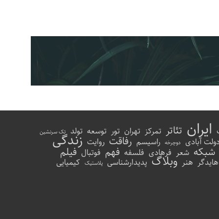
ایران
تئاتر
تمرکز
تهران
تور
توسعه
تولد
تک سرنشین
زندگی
رفاقت
ولت آبادی
راسیسم
روایت
دوچرخه
شبکه
فهم
فیلم
شعر
فرهادی
فلسفه
فوتبال
وبلاگ
هایدگر
هنر
پدیدارشناسی
کیمیایی
پلاستیک