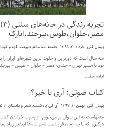
تجرب
مصر،حلوان،طوس،بیرجند،انارک
پیمان گلی
خرداد ۱۲, ۱۳۹۸
جامعه شناسانه
,
طبیعت
,
کوه و خیابا
بود تا مسیر تهران – جندق- مصر – حلوان – طبس – بیرجند 
ادامه مطلب
کتاب صوتی: آری یا خیر؟
پیمان گلی
بهمن ۱۰, ۱۳۹۷
آی تی
,
پادکست
,
شعر و داستان
۲ نظرات
مدتهاست به این سوال بر می‌خورم. از وجوب خواندن کتاب
درگیرم که تا چه زمان قرار است ناخوانده‌ها اینقدر زیاد بما