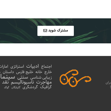
مشترک شوید
ادبیات
اجتماع
استراتژی
امارات
خارج
خانه
خلیج فارس
داستان
د
سینما
سنتی
زیبایی شناسی
مهاجرت
ناسیونالیسم
نقد
رای
گرافیک
گردشگری
گلپایگان
گوگد