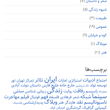
شعر و داستان
(۷)
شیوه زندگی
(۵)
طبیعت
(۳)
عمومی
(۱۹)
کوه و خیابان
(۹)
موبلاگ
(۱)
هنر
(۱۱)
برچسب‌ها
ایران
ادبیات
تئاتر
اجتماع
استراتژی
امارات
تمرکز
تهران
تور
توسعه
تولد
خارج
خانه
خلیج فارس
داستان
دولت آبادی
تک سرنشین
زندگی
رفاقت
سنتی
راسیسم
روایت
زیبایی شناسی
دوچرخه
سینما
شبکه
فهم
فیلم
مهاجرت
شعر
فرهادی
فلسفه
فوتبال
وبلاگ
ناسیونالیسم
نقد
هایدگر
هنر
پدیدارشناسی
پلاستیک
کیمیایی
گرافیک
گردشگری
گلپایگان
گوگد