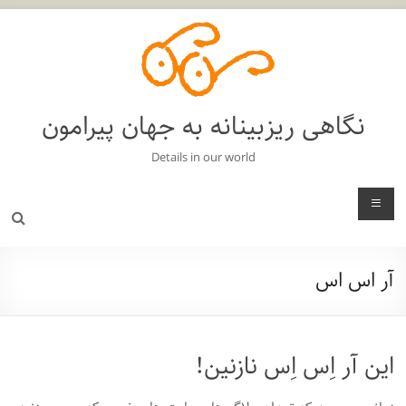
فتن
ه
حتوا
نگاهی ریزبینانه به جهان پیرامون
Details in our world
منو
آر اس اس
این آر اِس اِس نازنین!