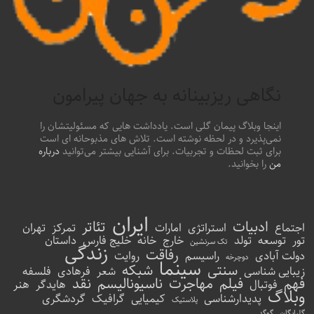
نگاهی ریزبینانه به جهان پیرامون
اینجا وبلاگ پیمان گلی است. یادداشت هایی که مسئولیتشان را
نمی‌پذیرد و در لحظه نوشته است. تلاش های مذبوحانه ای است
برای ثبت لحظات و تجربیات. برای آشنایی بیشتر می‌توانید
درباره
من
را بخوانید.
ایران
ادبیات
تئاتر
اجتماع
استراتژی
امارات
تمرکز
تهران
تور
توسعه
تولد
خارج
خانه
خلیج فارس
داستان
تک سرنشین
زندگی
رفاقت
دولت آبادی
راسیسم
روایت
دوچرخه
سینما
سنتی
شبکه
زیبایی شناسی
شعر
فرهادی
فلسفه
فهم
فیلم
مهاجرت
ناسیونالیسم
نقد
فوتبال
هایدگر
هنر
وبلاگ
پدیدارشناسی
کیمیایی
گرافیک
گردشگری
پلاستیک
گلپایگان
گوگد