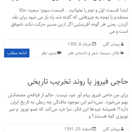
ابتدا قسمت اول و دوم را بخوانید. . قسمت سوم: سعید: حالا
معتقدم با توجه به چیزهایی که گفته شد راه باز می شود برای نقد
کردن. یعنی هر گونه آفرینشی اگر ازین مسیر حرکت نکند ناموفق
است و می
پیمان گلی
خرداد 6, 1392
تئاتر
,
سینما
,
شعر و داستان
,
هنر
بدون نظر
ادامه مطلب
حاجی فیروز یا روند تخریب تاریخی
برای من حاجی فیروز پیام آور عید نیست. حالم از قیافه‌ی مضحکش
بهم می‌خورد. نمی‌دانم این موجود مافنگی چه ربطی به تاریخ ایران
دارد؟! همیشه عیدها این فکر، مرا خرد می‌کند که عمو نوروز و میر
نوروزی کجا هستند؟ و
پیمان گلی
اسفند 23, 1391