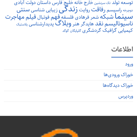
توسعه
تولد
خارج
خانه
خلیج فارس
داستان
دولت آبادی
تک سرنشین
زندگی
رفاقت
سنتی
راسیسم
روایت
زیبایی شناسی
دوچرخه
سینما
شبکه
فهم
فیلم
مهاجرت
شعر
فرهادی
فلسفه
فوتبال
وبلاگ
ناسیونالیسم
نقد
هایدگر
هنر
پدیدارشناسی
پلاستیک
کیمیایی
گرافیک
گردشگری
گلپایگان
گوگد
اطلاعات
ورود
خوراک ورودی‌ها
خوراک دیدگاه‌ها
وردپرس