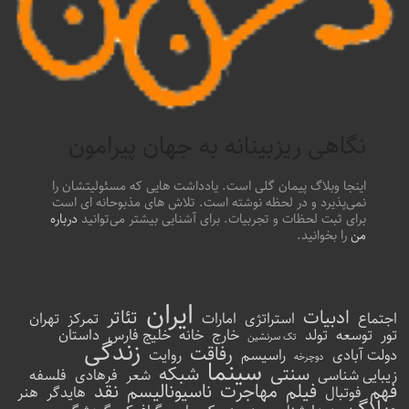
نگاهی ریزبینانه به جهان پیرامون
اینجا وبلاگ پیمان گلی است. یادداشت هایی که مسئولیتشان را
نمی‌پذیرد و در لحظه نوشته است. تلاش های مذبوحانه ای است
برای ثبت لحظات و تجربیات. برای آشنایی بیشتر می‌توانید
درباره
من
را بخوانید.
ایران
ادبیات
تئاتر
اجتماع
استراتژی
امارات
تمرکز
تهران
تور
توسعه
تولد
خارج
خانه
خلیج فارس
داستان
تک سرنشین
زندگی
رفاقت
دولت آبادی
راسیسم
روایت
دوچرخه
سینما
سنتی
شبکه
زیبایی شناسی
شعر
فرهادی
فلسفه
فهم
فیلم
مهاجرت
ناسیونالیسم
نقد
فوتبال
هایدگر
هنر