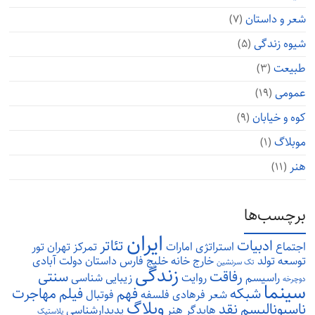
شعر و داستان
(۷)
شیوه زندگی
(۵)
طبیعت
(۳)
عمومی
(۱۹)
کوه و خیابان
(۹)
موبلاگ
(۱)
هنر
(۱۱)
برچسب‌ها
ایران
ادبیات
تئاتر
اجتماع
استراتژی
امارات
تمرکز
تهران
تور
توسعه
تولد
خارج
خانه
خلیج فارس
داستان
دولت آبادی
تک سرنشین
زندگی
رفاقت
سنتی
راسیسم
روایت
زیبایی شناسی
دوچرخه
سینما
شبکه
فهم
فیلم
مهاجرت
شعر
فرهادی
فلسفه
فوتبال
وبلاگ
ناسیونالیسم
نقد
هایدگر
هنر
پدیدارشناسی
پلاستیک