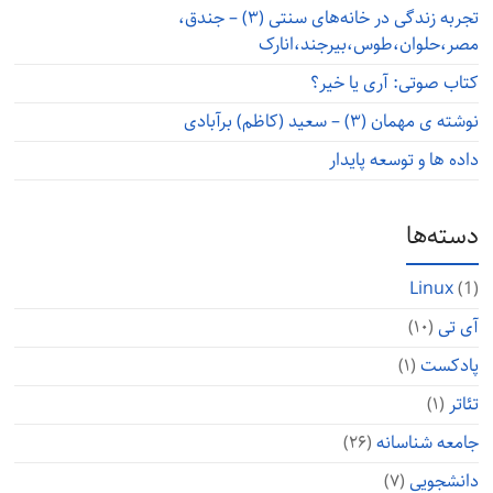
تجربه زندگی در خانه‌های سنتی (۳) – جندق،
مصر،حلوان،طوس،بیرجند،انارک
کتاب صوتی: آری یا خیر؟
نوشته ی مهمان (۳) – سعید (کاظم) برآبادی
داده ها و توسعه پایدار
دسته‌ها
Linux
(1)
آی تی
(۱۰)
پادکست
(۱)
تئاتر
(۱)
جامعه شناسانه
(۲۶)
دانشجویی
(۷)