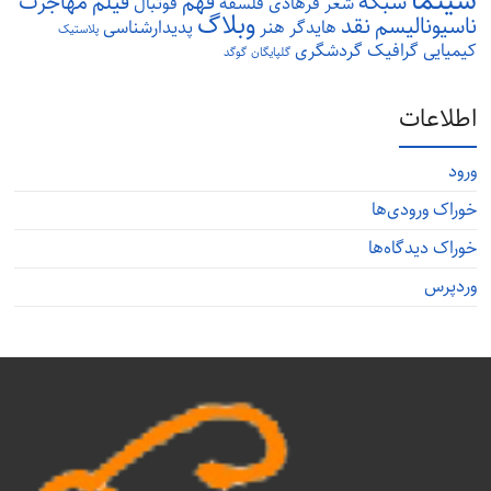
سینما
شبکه
فهم
فیلم
مهاجرت
شعر
فرهادی
فلسفه
فوتبال
وبلاگ
ناسیونالیسم
نقد
هایدگر
هنر
پدیدارشناسی
پلاستیک
کیمیایی
گرافیک
گردشگری
گلپایگان
گوگد
اطلاعات
ورود
خوراک ورودی‌ها
خوراک دیدگاه‌ها
وردپرس