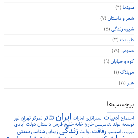
سینما
(۴)
شعر و داستان
(۷)
شیوه زندگی
(۵)
طبیعت
(۳)
عمومی
(۱۹)
کوه و خیابان
(۹)
موبلاگ
(۱)
هنر
(۱۱)
برچسب‌ها
ایران
ادبیات
تئاتر
اجتماع
استراتژی
امارات
تمرکز
تهران
تور
توسعه
تولد
خارج
خانه
خلیج فارس
داستان
دولت آبادی
تک سرنشین
زندگی
رفاقت
سنتی
راسیسم
روایت
زیبایی شناسی
دوچرخه