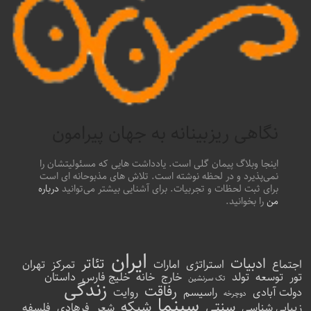
نگاهی ریزبینانه به جهان پیرامون
اینجا وبلاگ پیمان گلی است. یادداشت هایی که مسئولیتشان را
نمی‌پذیرد و در لحظه نوشته است. تلاش های مذبوحانه ای است
برای ثبت لحظات و تجربیات. برای آشنایی بیشتر می‌توانید
درباره
من
را بخوانید.
ایران
ادبیات
تئاتر
اجتماع
استراتژی
امارات
تمرکز
تهران
تور
توسعه
تولد
خارج
خانه
خلیج فارس
داستان
تک سرنشین
زندگی
رفاقت
دولت آبادی
راسیسم
روایت
دوچرخه
سینما
سنتی
شبکه
زیبایی شناسی
شعر
فرهادی
فلسفه