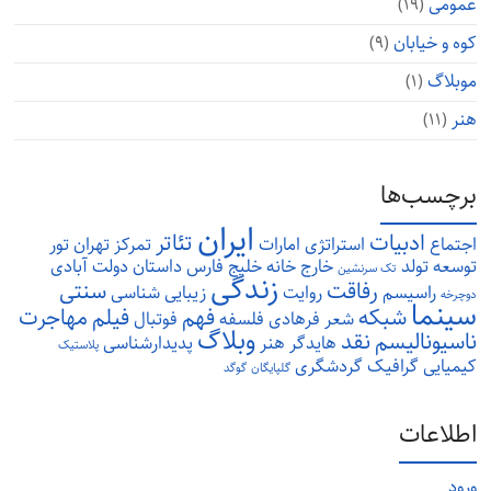
عمومی
(۱۹)
کوه و خیابان
(۹)
موبلاگ
(۱)
هنر
(۱۱)
برچسب‌ها
ایران
ادبیات
تئاتر
اجتماع
استراتژی
امارات
تمرکز
تهران
تور
توسعه
تولد
خارج
خانه
خلیج فارس
داستان
دولت آبادی
تک سرنشین
زندگی
رفاقت
سنتی
راسیسم
روایت
زیبایی شناسی
دوچرخه
سینما
شبکه
فهم
فیلم
مهاجرت
شعر
فرهادی
فلسفه
فوتبال
وبلاگ
ناسیونالیسم
نقد
هایدگر
هنر
پدیدارشناسی
پلاستیک
کیمیایی
گرافیک
گردشگری
گلپایگان
گوگد
اطلاعات
ورود