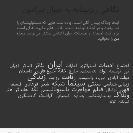
نگاهی ریزبینانه به جهان پیرامون
اینجا وبلاگ پیمان گلی است. یادداشت هایی که مسئولیتشان را
نمی‌پذیرد و در لحظه نوشته است. تلاش های مذبوحانه ای است
برای ثبت لحظات و تجربیات. برای آشنایی بیشتر می‌توانید
درباره
من
را بخوانید.
ایران
ادبیات
تئاتر
اجتماع
استراتژی
امارات
تمرکز
تهران
تور
توسعه
تولد
خارج
خانه
خلیج فارس
داستان
تک سرنشین
زندگی
رفاقت
دولت آبادی
راسیسم
روایت
دوچرخه
سینما
سنتی
شبکه
زیبایی شناسی
شعر
فرهادی
فلسفه
فهم
فیلم
مهاجرت
ناسیونالیسم
نقد
فوتبال
هایدگر
هنر
وبلاگ
پدیدارشناسی
کیمیایی
گرافیک
گردشگری
پلاستیک
گلپایگان
گوگد