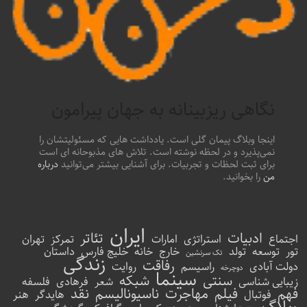
نگاهی ریزبینانه به جهان پیرامون
اینجا وبلاگ پیمان گلی است. یادداشت هایی که مسئولیتشان را
نمی‌پذیرد و در لحظه نوشته است. تلاش های مذبوحانه ای است
برای ثبت لحظات و تجربیات. برای آشنایی بیشتر می‌توانید
درباره
من
را بخوانید.
ایران
ادبیات
تئاتر
اجتماع
استراتژی
امارات
تمرکز
تهران
تور
توسعه
تولد
خارج
خانه
خلیج فارس
داستان
تک سرنشین
زندگی
رفاقت
دولت آبادی
راسیسم
روایت
دوچرخه
سینما
سنتی
شبکه
زیبایی شناسی
شعر
فرهادی
فلسفه
فهم
فیلم
مهاجرت
ناسیونالیسم
نقد
فوتبال
هایدگر
هنر