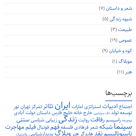
شعر و داستان
(۷)
شیوه زندگی
(۵)
طبیعت
(۳)
عمومی
(۱۹)
کوه و خیابان
(۹)
موبلاگ
(۱)
هنر
(۱۱)
برچسب‌ها
ایران
ادبیات
تئاتر
اجتماع
استراتژی
امارات
تمرکز
تهران
تور
توسعه
تولد
خارج
خانه
خلیج فارس
داستان
دولت آبادی
تک سرنشین
زندگی
رفاقت
سنتی
راسیسم
روایت
زیبایی شناسی
دوچرخه
سینما
شبکه
فهم
فیلم
مهاجرت
شعر
فرهادی
فلسفه
فوتبال
وبلاگ
ناسیونالیسم
نقد
هایدگر
هنر
پدیدارشناسی
پلاستیک