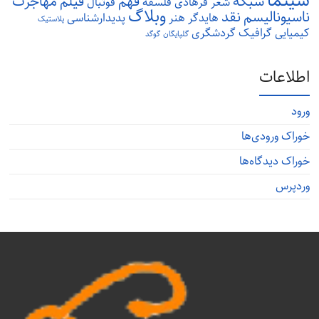
سینما
شبکه
فهم
فیلم
مهاجرت
شعر
فرهادی
فلسفه
فوتبال
وبلاگ
ناسیونالیسم
نقد
هایدگر
هنر
پدیدارشناسی
پلاستیک
کیمیایی
گرافیک
گردشگری
گلپایگان
گوگد
اطلاعات
ورود
خوراک ورودی‌ها
خوراک دیدگاه‌ها
وردپرس