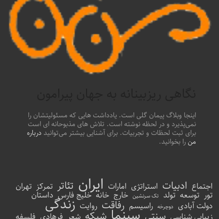
نگاهی ریزبینانه به جهان پیرامون
اینجا وبلاگ پیمان گلی است. یادداشت هایی که مسئولیتشان را
نمی‌پذیرد و در لحظه نوشته است. تلاش های مذبوحانه ای است
برای ثبت لحظات و تجربیات. برای آشنایی بیشتر می‌توانید
درباره
من
را بخوانید.
ایران
ادبیات
تئاتر
اجتماع
استراتژی
امارات
تمرکز
تهران
تور
توسعه
تولد
خارج
خانه
خلیج فارس
داستان
تک سرنشین
زندگی
رفاقت
دولت آبادی
راسیسم
روایت
دوچرخه
سینما
سنتی
شبکه
زیبایی شناسی
شعر
فرهادی
فلسفه