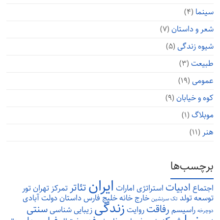
سینما
(۴)
شعر و داستان
(۷)
شیوه زندگی
(۵)
طبیعت
(۳)
عمومی
(۱۹)
کوه و خیابان
(۹)
موبلاگ
(۱)
هنر
(۱۱)
برچسب‌ها
ایران
ادبیات
تئاتر
اجتماع
استراتژی
امارات
تمرکز
تهران
تور
توسعه
تولد
خارج
خانه
خلیج فارس
داستان
دولت آبادی
تک سرنشین
زندگی
رفاقت
سنتی
راسیسم
روایت
زیبایی شناسی
دوچرخه