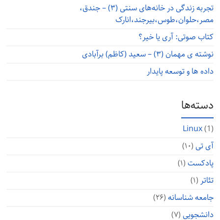
تجربه زندگی در خانه‌های سنتی (۳) – جندق،
مصر،حلوان،طوس،بیرجند،انارک
کتاب صوتی: آری یا خیر؟
نوشته ی مهمان (۳) – سعید (کاظم) برآبادی
داده ها و توسعه پایدار
دسته‌ها
Linux
(1)
آی تی
(۱۰)
پادکست
(۱)
تئاتر
(۱)
جامعه شناسانه
(۲۶)
دانشجویی
(۷)