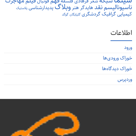
سینما
شبکه
فهم
فیلم
مهاجرت
شعر
فرهادی
فلسفه
فوتبال
وبلاگ
ناسیونالیسم
نقد
هایدگر
هنر
پدیدارشناسی
پلاستیک
کیمیایی
گرافیک
گردشگری
گلپایگان
گوگد
اطلاعات
ورود
خوراک ورودی‌ها
خوراک دیدگاه‌ها
وردپرس