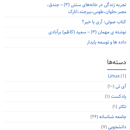
تجربه زندگی در خانه‌های سنتی (۳) – جندق،
مصر،حلوان،طوس،بیرجند،انارک
کتاب صوتی: آری یا خیر؟
نوشته ی مهمان (۳) – سعید (کاظم) برآبادی
داده ها و توسعه پایدار
دسته‌ها
Linux
(1)
آی تی
(۱۰)
پادکست
(۱)
تئاتر
(۱)
جامعه شناسانه
(۲۶)
دانشجویی
(۷)