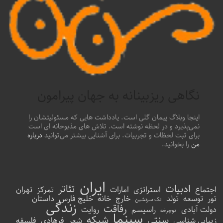
نگاهی ریزبینانه به جهان پیرامون
اینجا وبلاگ پیمان گلی است. یادداشت هایی که مسئولیتشان را
نمی‌پذیرد و در لحظه نوشته است. تلاش های مذبوحانه ای است
برای ثبت لحظات و تجربیات. برای آشنایی بیشتر می‌توانید
درباره
من
را بخوانید.
ایران
ادبیات
تئاتر
اجتماع
استراتژی
امارات
تمرکز
تهران
تور
توسعه
تولد
خارج
خانه
خلیج فارس
داستان
تک سرنشین
زندگی
رفاقت
دولت آبادی
راسیسم
روایت
دوچرخه
سینما
سنتی
شبکه
زیبایی شناسی
شعر
فرهادی
فلسفه