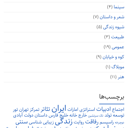
سینما
(۴)
شعر و داستان
(۷)
شیوه زندگی
(۵)
طبیعت
(۳)
عمومی
(۱۹)
کوه و خیابان
(۹)
موبلاگ
(۱)
هنر
(۱۱)
برچسب‌ها
ایران
ادبیات
تئاتر
اجتماع
استراتژی
امارات
تمرکز
تهران
تور
توسعه
تولد
خارج
خانه
خلیج فارس
داستان
دولت آبادی
تک سرنشین
زندگی
رفاقت
سنتی
راسیسم
روایت
زیبایی شناسی
دوچرخه