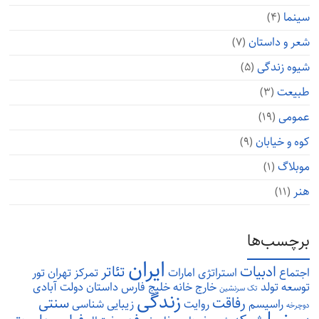
سینما
(۴)
شعر و داستان
(۷)
شیوه زندگی
(۵)
طبیعت
(۳)
عمومی
(۱۹)
کوه و خیابان
(۹)
موبلاگ
(۱)
هنر
(۱۱)
برچسب‌ها
ایران
ادبیات
تئاتر
اجتماع
استراتژی
امارات
تمرکز
تهران
تور
توسعه
تولد
خارج
خانه
خلیج فارس
داستان
دولت آبادی
تک سرنشین
زندگی
رفاقت
سنتی
راسیسم
روایت
زیبایی شناسی
دوچرخه