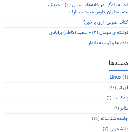
تجربه زندگی در خانه‌های سنتی (۳) – جندق،
مصر،حلوان،طوس،بیرجند،انارک
کتاب صوتی: آری یا خیر؟
نوشته ی مهمان (۳) – سعید (کاظم) برآبادی
داده ها و توسعه پایدار
دسته‌ها
Linux
(1)
آی تی
(۱۰)
پادکست
(۱)
تئاتر
(۱)
جامعه شناسانه
(۲۶)
دانشجویی
(۷)