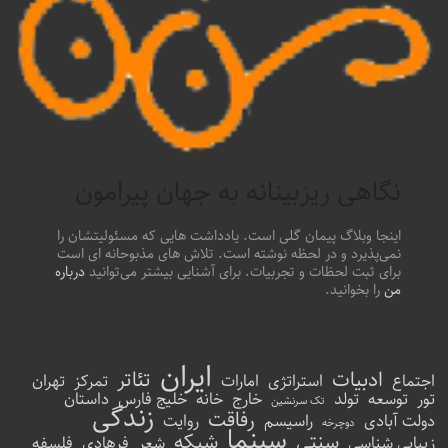
نگاهی ریزبینانه به جهان پیرامون
اینجا وبلاگ پیمان گلی است. یادداشت هایی که مسئولیتشان را
نمی‌پذیرد و در لحظه نوشته است. تلاش های مذبوحانه ای است
برای ثبت لحظات و تجربیات. برای آشنایی بیشتر می‌توانید
درباره
من
را بخوانید.
ایران
ادبیات
تئاتر
اجتماع
استراتژی
امارات
تمرکز
تهران
تور
توسعه
تولد
خارج
خانه
خلیج فارس
داستان
تک سرنشین
زندگی
رفاقت
دولت آبادی
راسیسم
روایت
دوچرخه
سینما
سنتی
شبکه
زیبایی شناسی
شعر
فرهادی
فلسفه