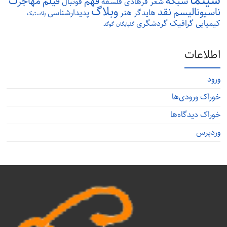
سینما
شبکه
فهم
فیلم
مهاجرت
شعر
فرهادی
فلسفه
فوتبال
وبلاگ
ناسیونالیسم
نقد
هایدگر
هنر
پدیدارشناسی
پلاستیک
کیمیایی
گرافیک
گردشگری
گلپایگان
گوگد
اطلاعات
ورود
خوراک ورودی‌ها
خوراک دیدگاه‌ها
وردپرس