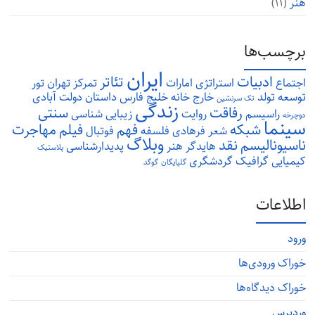
هنر
(۱۱)
برچسب‌ها
ایران
ادبیات
تئاتر
اجتماع
استراتژی
امارات
تمرکز
تهران
تور
توسعه
تولد
خارج
خانه
خلیج فارس
داستان
دولت آبادی
تک سرنشین
زندگی
رفاقت
سنتی
راسیسم
روایت
زیبایی شناسی
دوچرخه
سینما
شبکه
فهم
فیلم
مهاجرت
شعر
فرهادی
فلسفه
فوتبال
وبلاگ
ناسیونالیسم
نقد
هایدگر
هنر
پدیدارشناسی
پلاستیک
کیمیایی
گرافیک
گردشگری
گلپایگان
گوگد
اطلاعات
ورود
خوراک ورودی‌ها
خوراک دیدگاه‌ها
وردپرس