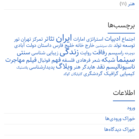
هنر
(۱۱)
برچسب‌ها
ایران
ادبیات
تئاتر
اجتماع
استراتژی
امارات
تمرکز
تهران
تور
توسعه
تولد
خارج
خانه
خلیج فارس
داستان
دولت آبادی
تک سرنشین
زندگی
رفاقت
سنتی
راسیسم
روایت
زیبایی شناسی
دوچرخه
سینما
شبکه
فهم
فیلم
مهاجرت
شعر
فرهادی
فلسفه
فوتبال
وبلاگ
ناسیونالیسم
نقد
هایدگر
هنر
پدیدارشناسی
پلاستیک
کیمیایی
گرافیک
گردشگری
گلپایگان
گوگد
اطلاعات
ورود
خوراک ورودی‌ها
خوراک دیدگاه‌ها